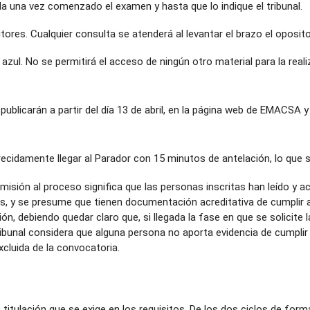
la una vez comenzado el examen y hasta que lo indique el tribunal.
tores. Cualquier consulta se atenderá al levantar el brazo el oposit
 azul. No se permitirá el acceso de ningún otro material para la real
publicarán a partir del día 13 de abril, en la página web de EMACSA y
cidamente llegar al Parador con 15 minutos de antelación, lo que su
dmisión al proceso significa que las personas inscritas han leído y a
s, y se presume que tienen documentación acreditativa de cumplir a
ón, debiendo quedar claro que, si llegada la fase en que se solicite
tribunal considera que alguna persona no aporta evidencia de cumplir
luida de la convocatoria.
a titulación que se exige en los requisitos. De los dos ciclos de fo