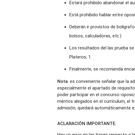
Estará prohibido abandonar el au
Está prohibido hablar entre oposi
Deberán ir provistos de bolígrafo
bolsos, calculadoras, etc.)
Los resultados del las prueba se 
Plateros, 1.
Finalmente, se recomienda encare
Nota
: es conveniente señalar que la a
especialmente el apartado de requisito
poder participar en el concurso-oposici
méritos alegados en el currículum, el 
admisión, quedará automáticamente exc
ACLARACIÓN IMPORTANTE:
Hay un error en las bases respecto a l